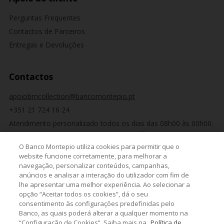
Perguntas Frequentes
Contactos de Parceiros
Entregas e Devoluções
Contactos
apoiobmcollection@bancomontepio.pt
+351 21 724 16 24
Atendimento personalizado todos os dias das 08h00 às 00h00.
Custo de chamada de acordo com o tarifário de
telecomunicações contratado para rede fixa nacional.
O Banco Montepio utiliza cookies para permitir que o
website funcione corretamente, para melhorar a
navegação, personalizar conteúdos, campanhas,
anúncios e analisar a interação do utilizador com fim de
Siga-nos
lhe apresentar uma melhor experiência. Ao selecionar a
opção “Aceitar todos os cookies”, dá o seu
consentimento às configurações predefinidas pelo
Banco, as quais poderá alterar a qualquer momento na
“Configuração de Cookies”. Saiba mais na
Política de